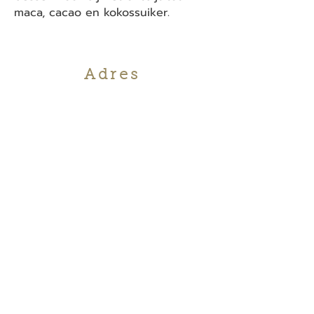
maca, cacao en kokossuiker.
Adres
Alfons Braeckmanlaan 202
9040 Sint-Amandsberg
BE
0862.365.929
APB 446113
Algemene voorwaarden en privacybeleid
Openingsuren
ma-vrij: 08u15 - 12u30
13u00 - 19u00
zaterdag: 08u15 - 13u00